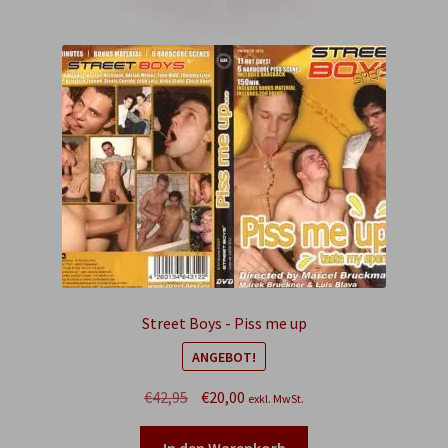
Street Boys - Piss me up
ANGEBOT!
Ursprünglicher
Aktueller
€
42,95
€
20,00
exkl. MwSt.
Preis
Preis
war:
ist: