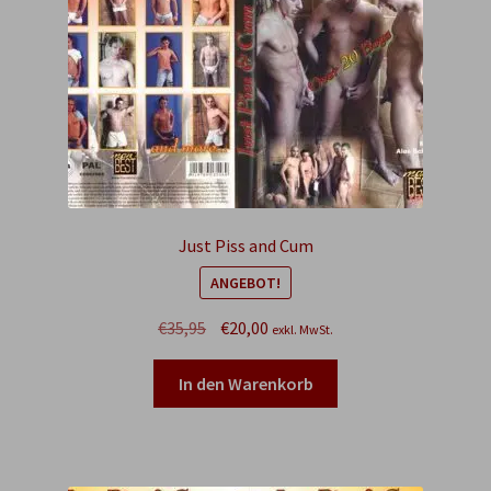
Just Piss and Cum
ANGEBOT!
Ursprünglicher
Aktueller
€
35,95
€
20,00
exkl. MwSt.
Preis
Preis
war:
ist:
In den Warenkorb
€35,95
€20,00.