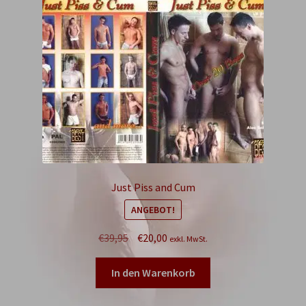
Just Piss and Cum
ANGEBOT!
Ursprünglicher
Aktueller
€
39,95
€
20,00
exkl. MwSt.
Preis
Preis
war:
ist:
In den Warenkorb
€39,95
€20,00.