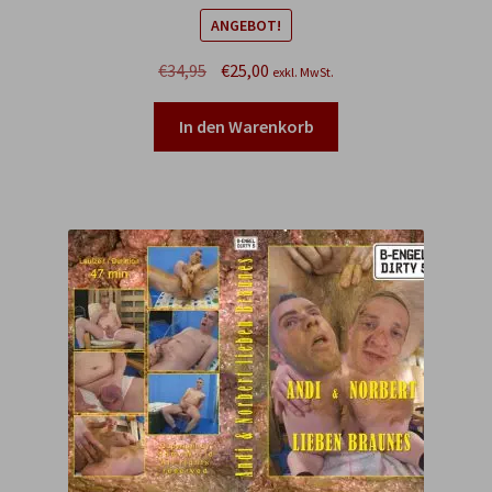
ANGEBOT!
Ursprünglicher
Aktueller
€
34,95
€
25,00
exkl. MwSt.
Preis
Preis
war:
ist:
In den Warenkorb
€34,95
€25,00.