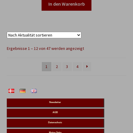
war:
ist:
In den Warenkorb
€35,95
€20,00.
Nach
Ergebnisse 1 – 12 von 47 werden angezeigt
Aktualität
sortiert
1
2
3
4
Newsletter
AGB
Datenschutz
Meine Seite