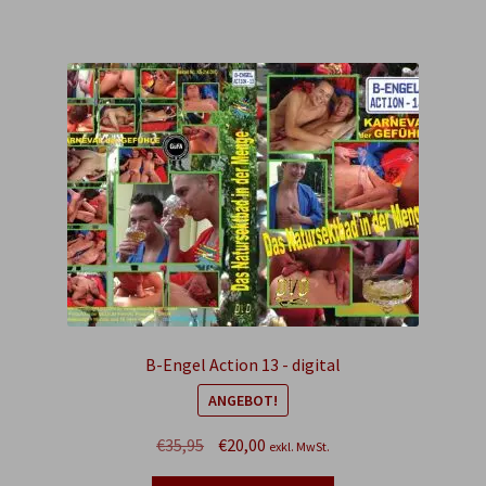
B-Engel Action 13 - digital
ANGEBOT!
Ursprünglicher
Aktueller
€
35,95
€
20,00
exkl. MwSt.
Preis
Preis