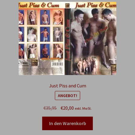
Just Piss and Cum
ANGEBOT!
Ursprünglicher
Aktueller
€
35,95
€
20,00
exkl. MwSt.
Preis
Preis
war:
ist:
In den Warenkorb
€35,95
€20,00.