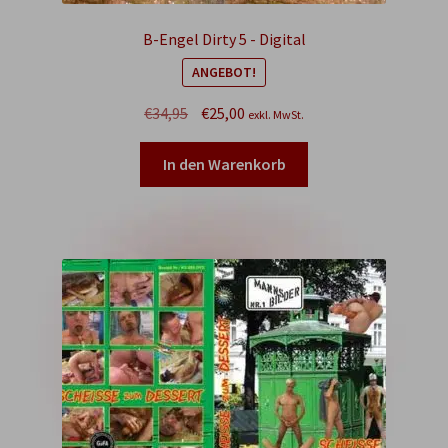
B-Engel Dirty 5 - Digital
ANGEBOT!
Ursprünglicher
Aktueller
€
34,95
€
25,00
exkl. MwSt.
Preis
Preis
war:
ist:
In den Warenkorb
€34,95
€25,00.