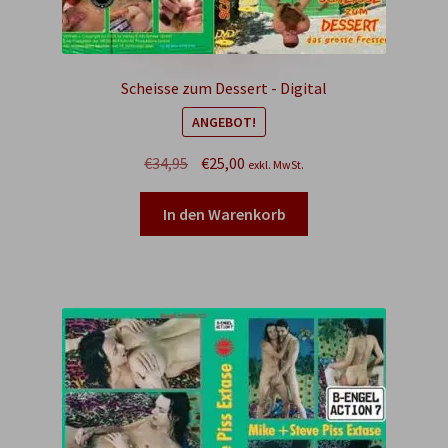
Scheisse zum Dessert - Digital
ANGEBOT!
Ursprünglicher
Aktueller
€
34,95
€
25,00
exkl. MwSt.
Preis
Preis
war:
ist:
In den Warenkorb
€34,95
€25,00.