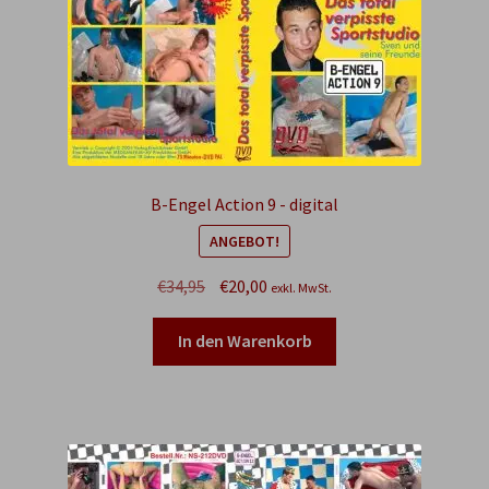
B-Engel Action 9 - digital
ANGEBOT!
Ursprünglicher
Aktueller
€
34,95
€
20,00
exkl. MwSt.
Preis
Preis
war:
ist:
In den Warenkorb
€34,95
€20,00.