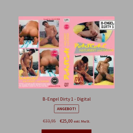
B-Engel Dirty 1 - Digital
ANGEBOT!
Ursprünglicher
Aktueller
€
33,95
€
25,00
exkl. MwSt.
Preis
Preis