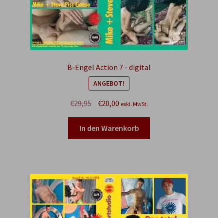
B-Engel Action 7 - digital
ANGEBOT!
Ursprünglicher
Aktueller
€
29,95
€
20,00
exkl. MwSt.
Preis
Preis
war:
ist:
In den Warenkorb
€29,95
€20,00.