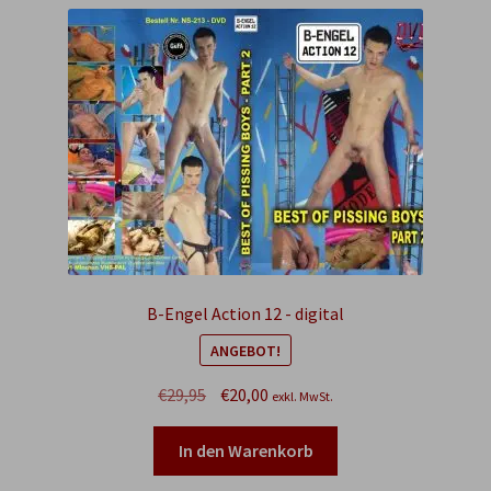
B-Engel Action 12 - digital
ANGEBOT!
Ursprünglicher
Aktueller
€
29,95
€
20,00
exkl. MwSt.
Preis
Preis
war:
ist:
In den Warenkorb
€29,95
€20,00.