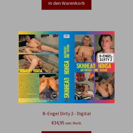
war:
ist:
In den Warenkorb
€33,95
€25,00.
B-Engel Dirty 2 - Digital
€
34,95
exkl. MwSt.