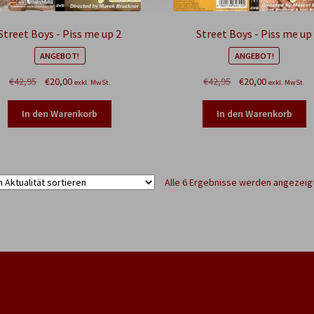
Street Boys - Piss me up 2
Street Boys - Piss me up
ANGEBOT!
ANGEBOT!
Ursprünglicher
Aktueller
Ursprünglicher
Aktueller
€
42,95
€
20,00
€
42,95
€
20,00
exkl. MwSt.
exkl. MwSt.
Preis
Preis
Preis
Preis
war:
ist:
war:
ist:
In den Warenkorb
In den Warenkorb
€42,95
€20,00.
€42,95
€20,00.
Alle 6 Ergebnisse werden angezeig