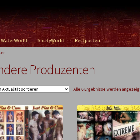
WaterWorld
ShittyWorld
Restposten
ten
ndere Produzenten
Alle 6 Ergebnisse werden angezeig