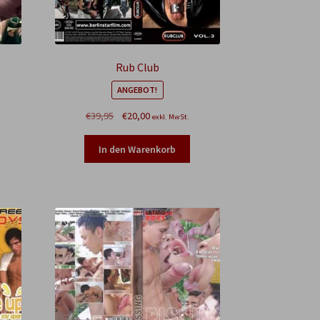
Rub Club
ANGEBOT!
Ursprünglicher
Aktueller
€
39,95
€
20,00
exkl. MwSt.
Preis
Preis
war:
ist:
In den Warenkorb
€39,95
€20,00.