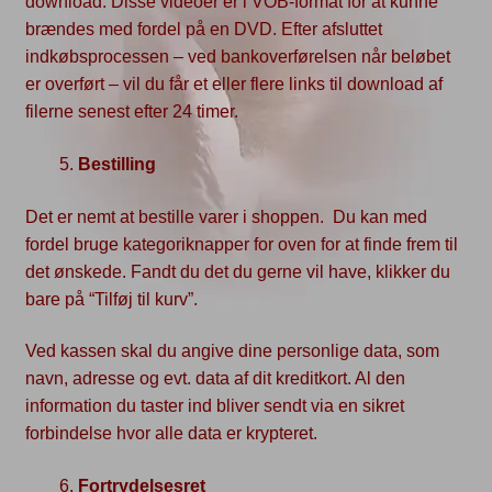
download. Disse videoer er i VOB-format for at kunne
brændes med fordel på en DVD. Efter afsluttet
indkøbsprocessen – ved bankoverførelsen når beløbet
er overført – vil du får et eller flere links til download af
filerne senest efter 24 timer.
Bestilling
Det er nemt at bestille varer i shoppen. Du kan med
fordel bruge kategoriknapper for oven for at finde frem til
det ønskede. Fandt du det du gerne vil have, klikker du
bare på “Tilføj til kurv”.
Ved kassen skal du angive dine personlige data, som
navn, adresse og evt. data af dit kreditkort. Al den
information du taster ind bliver sendt via en sikret
forbindelse hvor alle data er krypteret.
Fortrydelsesret