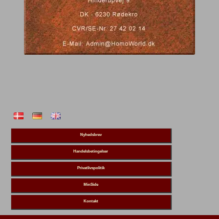
Nyhedsbrev
Handelsbetingelser
Privatlivspolitik
MinSide
Kontakt