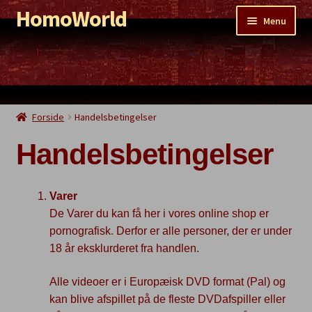
HomoWorld
Spring
Spring
Menu
til
til
navigation
indhold
Shop
PornoWorld
EroticWorld
Forside
Handelsbetingelser
WaterWorld
Handelsbetingelser
ShittyWorld
Udsalg
Varer
De Varer du kan få her i vores online shop er
pornografisk. Derfor er alle personer, der er under
18 år eksklurderet fra handlen.
Alle videoer er i Europæisk DVD format (Pal) og
kan blive afspillet på de fleste DVDafspiller eller